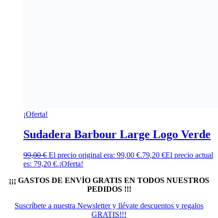
¡Oferta!
Sudadera Barbour Large Logo Verde
99,00
€
El precio original era: 99,00 €.
79,20
€
El precio actual
es: 79,20 €.
¡Oferta!
¡¡¡ GASTOS DE ENVÍO GRATIS EN TODOS NUESTROS
PEDIDOS !!!
Suscríbete a nuestra Newsletter y llévate descuentos y regalos
GRATIS!!!