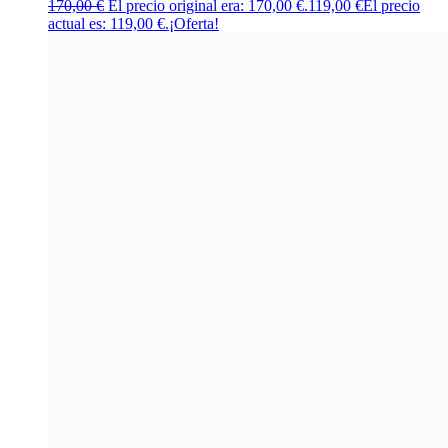
170,00
€
El precio original era: 170,00 €.
119,00
€
El precio
actual es: 119,00 €.
¡Oferta!