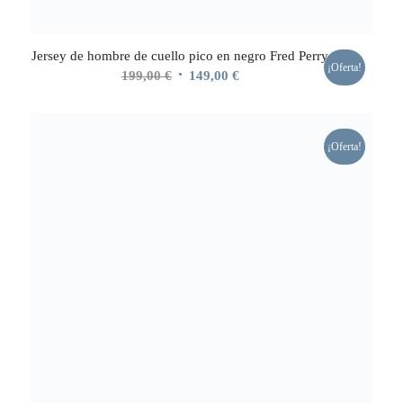
Jersey de hombre de cuello pico en negro Fred Perry
¡Oferta!
El
El
199,00
€
149,00
€
precio
precio
original
actual
era:
es:
¡Oferta!
199,00 €.
149,00 €.