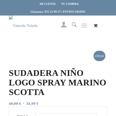
MI CUENTA
TU COMPRA
Llámanos: 925 22 09 37 | ENVÍOS GRATIS
¡Oferta!
SUDADERA NIÑO
LOGO SPRAY MARINO
SCOTTA
El
El
49,99
€
34,99
€
precio
precio
original
actual