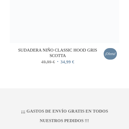
SUDADERA NIÑO CLASSIC HOOD GRIS
¡Oferta!
SCOTTA
El
El
49,99
€
34,99
€
precio
precio
original
actual
era:
es:
49,99 €.
34,99 €.
¡¡¡ GASTOS DE ENVÍO GRATIS EN TODOS
NUESTROS PEDIDOS !!!