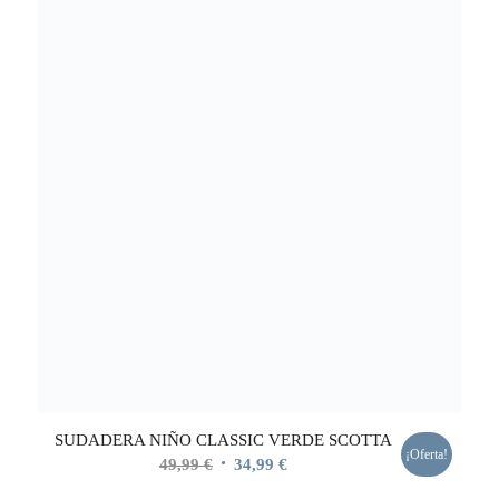
SUDADERA NIÑO CLASSIC VERDE SCOTTA
¡Oferta!
El
El
49,99
€
34,99
€
precio
precio