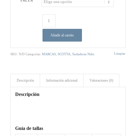
TALLA
era:
es:
49,99 €.
34,99 €.
Añadir al carrito
Limpiar
SKU:
N/D
Categorías:
MARCAS
,
SCOTTA
,
Sudaderas Niño
Descripción
Información adicional
Valoraciones (0)
Descripción
Guía de tallas