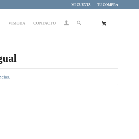
MI CUENTA
TU COMPRA
S
VIMODA
CONTACTO
gual
ncias.