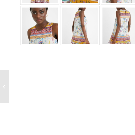
Vestido corto holgado
Desigual