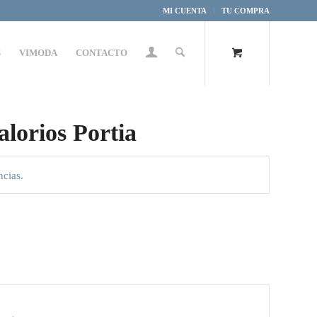
MI CUENTA
TU COMPRA
S
VIMODA
CONTACTO
alorios Portia
ncias.