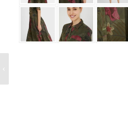
Pantalón ancho cenefas
étnicas Desigual