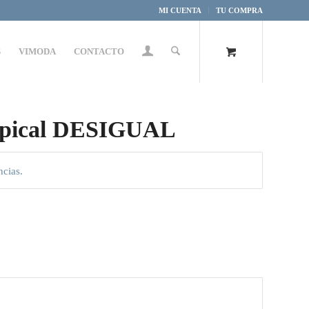
MI CUENTA
TU COMPRA
S
VIMODA
CONTACTO
tropical DESIGUAL
ncias.