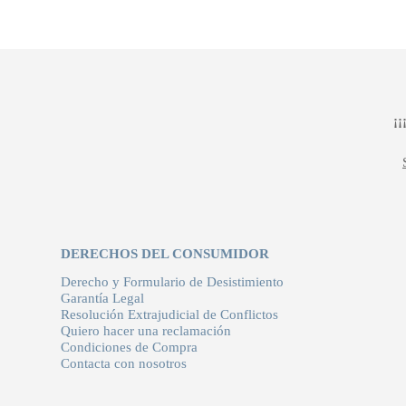
original
actual
era:
es:
199,00 €.
149,00 €.
¡
DERECHOS DEL CONSUMIDOR
Derecho y Formulario de Desistimiento
Garantía Legal
Resolución Extrajudicial de Conflictos
Quiero hacer una reclamación
Condiciones de Compra
Contacta con nosotros