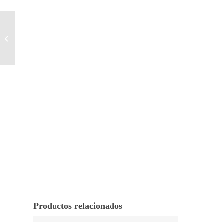
Vestido Desigual rojo
midi Sacha
Productos relacionados