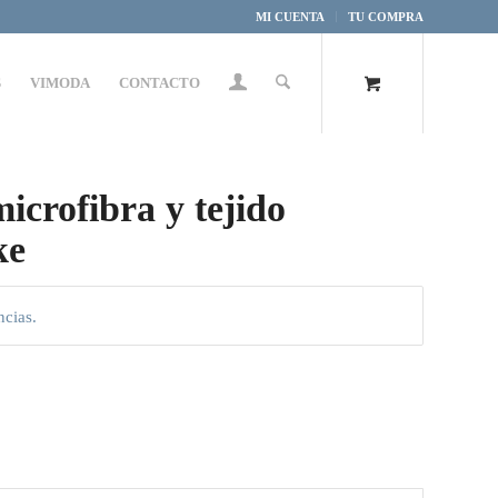
MI CUENTA
TU COMPRA
S
VIMODA
CONTACTO
icrofibra y tejido
ke
ncias.