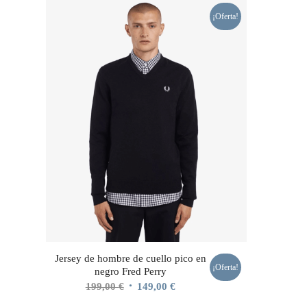
¡Oferta!
Jersey de hombre de cuello pico en
¡Oferta!
negro Fred Perry
El
El
199,00
€
149,00
€
precio
precio