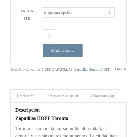
TALLA
PIE
Añadir al carrito
Limpiar
SKU:
N/D
Categorías:
HOFF
,
ZAPATILLAS
,
Zapatillas Hombre HOFF
Descripción
Información adicional
Valoraciones (0)
Descripción
Zapatillas HOFF Toronto
Toronto es conocida por su multiculturalidad, el
deporte y sus singulares monumentos. La ciudad hace