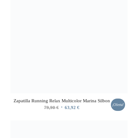
Zapatilla Running Relax Multicolor Marina Silbon
¡Oferta!
El
El
79,90
€
63,92
€
precio
precio
original
actual
era:
es:
79,90 €.
63,92 €.