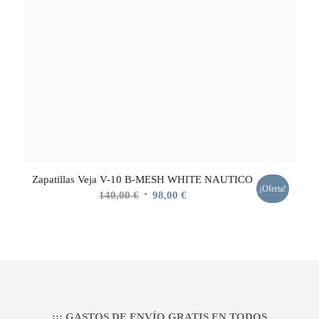
Zapatillas Veja V-10 B-MESH WHITE NAUTICO
¡Oferta!
El
El
140,00
€
98,00
€
precio
precio
original
actual
era:
es:
140,00 €.
98,00 €.
¡¡¡ GASTOS DE ENVÍO GRATIS EN TODOS