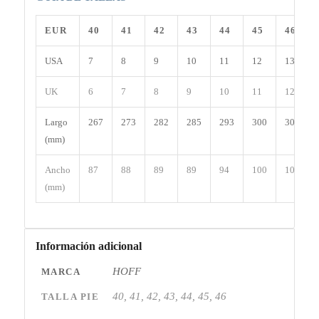
EUR
40
41
42
43
44
45
46
USA
7
8
9
10
11
12
13
UK
6
7
8
9
10
11
12
Largo
267
273
282
285
293
300
308
(mm)
Ancho
87
88
89
89
94
100
100
(mm)
Información adicional
HOFF
MARCA
40, 41, 42, 43, 44, 45, 46
TALLA PIE