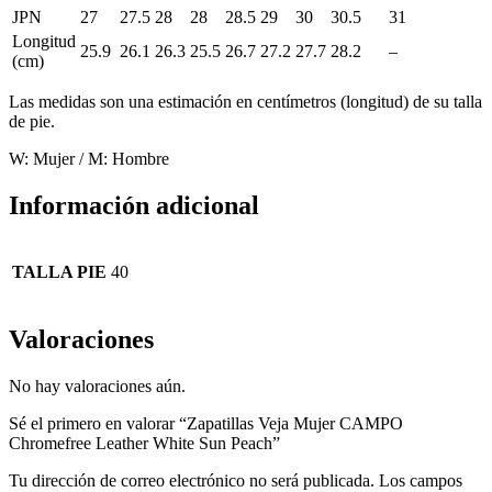
JPN
27
27.5
28
28
28.5
29
30
30.5
31
Longitud
25.9
26.1
26.3
25.5
26.7
27.2
27.7
28.2
–
(cm)
Las medidas son una estimación en centímetros (longitud) de su talla
de pie.
W: Mujer / M: Hombre
Información adicional
TALLA PIE
40
Valoraciones
No hay valoraciones aún.
Sé el primero en valorar “Zapatillas Veja Mujer CAMPO
Chromefree Leather White Sun Peach”
Tu dirección de correo electrónico no será publicada.
Los campos