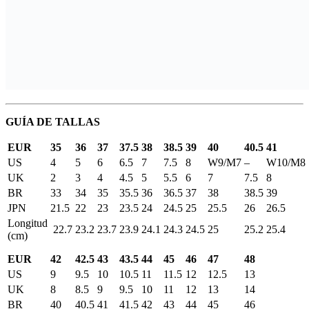
GUÍA DE TALLAS
EUR
35
36
37
37.5
38
38.5
39
40
40.5
41
US
4
5
6
6.5
7
7.5
8
W9/M7
–
W10/M8
UK
2
3
4
4.5
5
5.5
6
7
7.5
8
BR
33
34
35
35.5
36
36.5
37
38
38.5
39
JPN
21.5
22
23
23.5
24
24.5
25
25.5
26
26.5
Longitud
22.7
23.2
23.7
23.9
24.1
24.3
24.5
25
25.2
25.4
(cm)
EUR
42
42.5
43
43.5
44
45
46
47
48
US
9
9.5
10
10.5
11
11.5
12
12.5
13
UK
8
8.5
9
9.5
10
11
12
13
14
BR
40
40.5
41
41.5
42
43
44
45
46