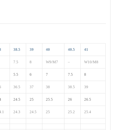
8
38.5
39
40
40.5
41
7.5
8
W9/M7
–
W10/M8
5.5
6
7
7.5
8
6
36.5
37
38
38.5
39
4
24.5
25
25.5
26
26.5
4.1
24.3
24.5
25
25.2
25.4