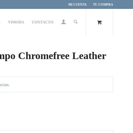
MI CUENTA
TU COMPRA
S
VIMODA
CONTACTO
ampo Chromefree Leather
ncias.