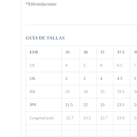
*Etilvinilacetato
GUÍA DE TALLAS
EUR
35
36
37
37.5
3
US
4
5
6
6.5
7
UK
2
3
4
4.5
5
BR
33
34
35
35.5
3
JPN
21.5
22
23
23.5
2
Longitud (cm)
22.7
23.2
23.7
23.9
2