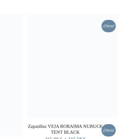
¡Oferta!
Zapatillas VEJA RORAIMA NUBUCK
¡Oferta!
TENT BLACK
El
El
165,00
€
115,50
€