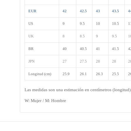
EUR
42
42.5
43
43.5
4
US
9
9.5
10
10.5
1
UK
8
8.5
9
9.5
1
BR
40
40.5
41
41.5
4
JPN
27
27.5
28
28
2
Longitud (cm)
25.9
26.1
26.3
25.5
2
Las medidas son una estimación en centímetros (longitud) d
W: Mujer / M: Hombre