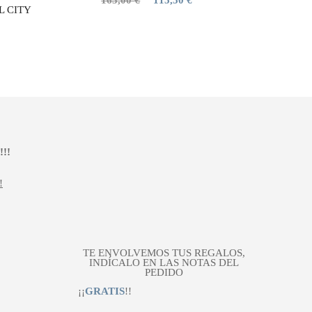
UL CITY
precio
precio
original
actual
era:
es:
165,00 €.
115,50 €.
!!
!
TE ENVOLVEMOS TUS REGALOS,
INDÍCALO EN LAS NOTAS DEL
PEDIDO
¡¡
GRATIS
!!