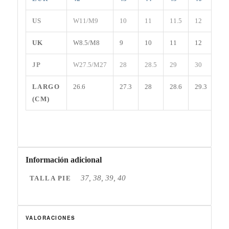
US
W11/M9
10
11
11.5
12
12.
UK
W8.5/M8
9
10
11
12
13
JP
W27.5/M27
28
28.5
29
30
30.
LARGO
26.6
27.3
28
28.6
29.3
30
(CM)
Información adicional
37, 38, 39, 40
TALLA PIE
VALORACIONES