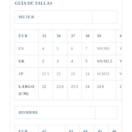
GUÍA DE TALLAS
MUJER
EUR
35
36
37
38
39
40
US
4
5
6
7
W8/M6
W9/M7
UK
2
3
4
5
W6/M5.5
W7/M6
JP
21.5
22
23
24
W/M25
W/M25
LARGO
22
22.6
23.3
24
24.6
25.3
(CM)
HOMBRE
EUR
42
43
44
45
46
47