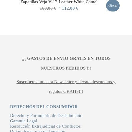
Zapatillas Veja V-12 Leather White Camel
¡Oferta!
El
El
160,00
€
112,00
€
precio
precio
original
actual
era:
es:
160,00 €.
112,00 €.
¡¡¡ GASTOS DE ENVÍO GRATIS EN TODOS
NUESTROS PEDIDOS !!!
Suscríbete a nuestra Newsletter y llévate descuentos y
regalos GRATIS!!!
DERECHOS DEL CONSUMIDOR
Derecho y Formulario de Desistimiento
Garantía Legal
Resolución Extrajudicial de Conflictos
Quiero hacer una reclamación