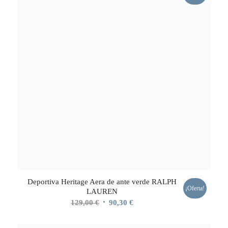
150,00 €.
105,00 €.
Deportiva Heritage Aera de ante verde RALPH
¡Oferta!
LAUREN
El
El
129,00
€
90,30
€
precio
precio
original
actual