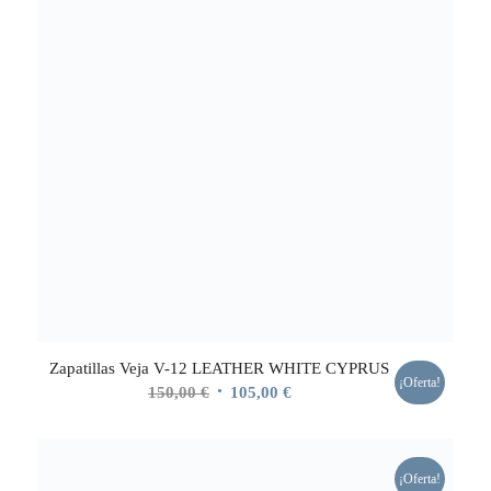
Zapatillas Veja V-12 LEATHER WHITE CYPRUS
¡Oferta!
El
El
150,00
€
105,00
€
precio
precio
original
actual
era:
es:
¡Oferta!