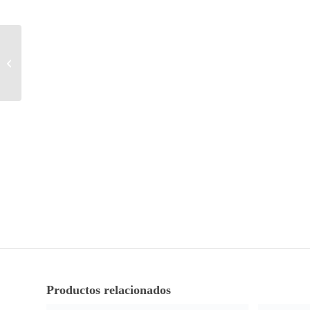
Botas de lluvia altas
Hunter original rojas
Productos relacionados