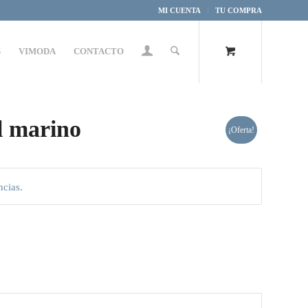
MI CUENTA
TU COMPRA
S
VIMODA
CONTACTO
l marino
¡Oferta!
ncias.