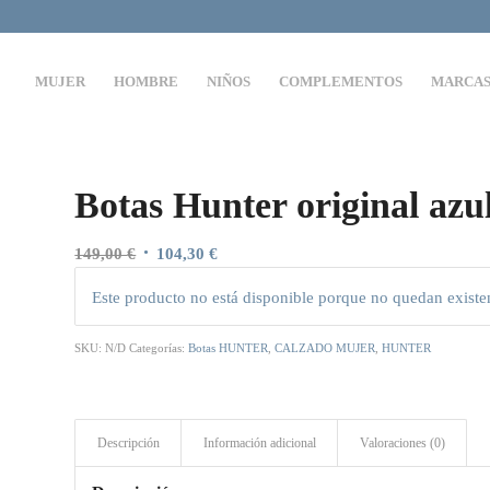
MUJER
HOMBRE
NIÑOS
COMPLEMENTOS
MARCA
Botas Hunter original azu
El
El
149,00
€
104,30
€
precio
precio
Este producto no está disponible porque no quedan existe
original
actual
era:
es:
SKU:
N/D
Categorías:
Botas HUNTER
,
CALZADO MUJER
,
HUNTER
149,00 €.
104,30 €.
Descripción
Información adicional
Valoraciones (0)