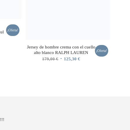
¡Oferta!
zul
Jersey de hombre crema con el cuello
o
¡Oferta!
alto blanco RALPH LAUREN
l
El
El
179,00
€
125,30
€
precio
precio
 €.
original
actual
era:
es:
179,00 €.
125,30 €.
!!