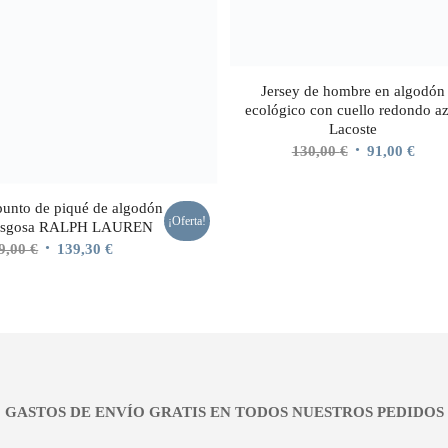
Jersey de hombre en algodón
ecológico con cuello redondo a
Lacoste
El
El
130,00
€
91,00
€
precio
preci
original
actua
punto de piqué de algodón
¡Oferta!
era:
es:
usgosa RALPH LAUREN
130,00 €.
91,00
El
El
9,00
€
139,30
€
precio
precio
original
actual
era:
es:
199,00 €.
139,30 €.
¡¡ GASTOS DE ENVÍO GRATIS EN TODOS NUESTROS PEDIDOS !