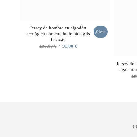
Jersey de hombre en algodón
¡Oferta!
ecológico con cuello de pico gris
Lacoste
El
El
130,00
€
91,00
€
precio
precio
original
actual
Jersey de 
era:
es:
ágata m
130,00 €.
91,00 €.
19
¡