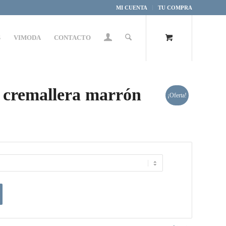
MI CUENTA
TU COMPRA
S
VIMODA
CONTACTO
n cremallera marrón
¡Oferta!