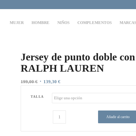
MUJER
HOMBRE
NIÑOS
COMPLEMENTOS
MARCA
Jersey de punto doble co
RALPH LAUREN
El
El
199,00
€
139,30
€
precio
precio
original
actual
TALLA
era:
es:
199,00 €.
139,30 €.
Añadir al carrito