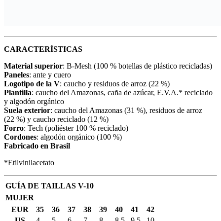
CARACTERÍSTICAS
Material superior
: B-Mesh (100 % botellas de plástico recicladas)
Paneles
: ante y cuero
Logotipo de la V
: caucho y residuos de arroz (22 %)
Plantilla
: caucho del Amazonas, caña de azúcar, E.V.A.* reciclado
y algodón orgánico
Suela exterior
: caucho del Amazonas (31 %), residuos de arroz
(22 %) y caucho reciclado (12 %)
Forro
: Tech (poliéster 100 % reciclado)
Cordones
: algodón orgánico (100 %)
Fabricado en Brasil
*Etilvinilacetato
GUÍA DE TAILLAS V-10
MUJER
EUR
35
36
37
38
39
40
41
42
US
4
5
6
7
8
8.5
9.5
10