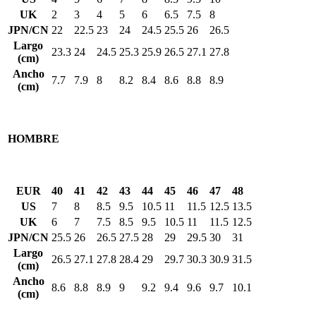
UK
2
3
4
5
6
6.5
7.5
8
JPN/CN
22
22.5
23
24
24.5
25.5
26
26.5
Largo
23.3
24
24.5
25.3
25.9
26.5
27.1
27.8
(cm)
Ancho
7.7
7.9
8
8.2
8.4
8.6
8.8
8.9
(cm)
HOMBRE
EUR
40
41
42
43
44
45
46
47
48
US
7
8
8.5
9.5
10.5
11
11.5
12.5
13.5
UK
6
7
7.5
8.5
9.5
10.5
11
11.5
12.5
JPN/CN
25.5
26
26.5
27.5
28
29
29.5
30
31
Largo
26.5
27.1
27.8
28.4
29
29.7
30.3
30.9
31.5
(cm)
Ancho
8.6
8.8
8.9
9
9.2
9.4
9.6
9.7
10.1
(cm)