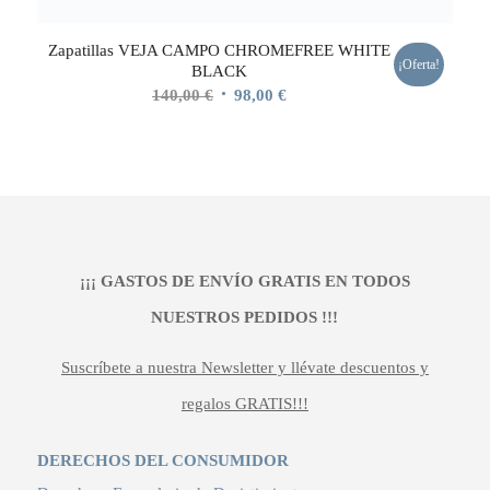
Zapatillas VEJA CAMPO CHROMEFREE WHITE
¡Oferta!
BLACK
El
El
140,00
€
98,00
€
precio
precio
original
actual
era:
es:
140,00 €.
98,00 €.
¡¡¡ GASTOS DE ENVÍO GRATIS EN TODOS
NUESTROS PEDIDOS !!!
Suscríbete a nuestra Newsletter y llévate descuentos y
regalos GRATIS!!!
DERECHOS DEL CONSUMIDOR