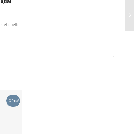
igual
n el cuello
¡Oferta!