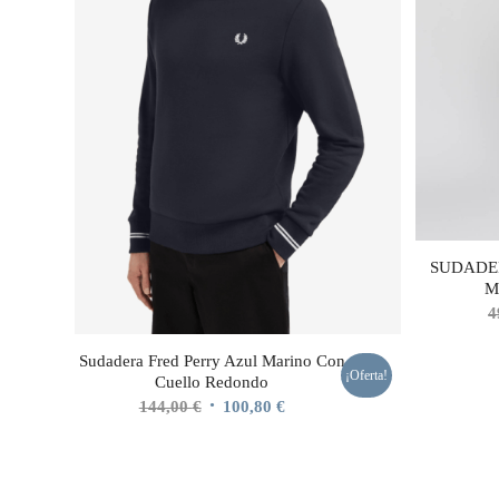
SUDADE
M
4
Sudadera Fred Perry Azul Marino Con
¡Oferta!
Cuello Redondo
El
El
144,00
€
100,80
€
precio
precio
original
actual
era:
es: