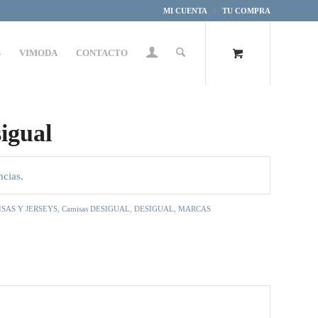
MI CUENTA
TU COMPRA
S
VIMODA
CONTACTO
sigual
ncias.
ISAS Y JERSEYS
,
Camisas DESIGUAL
,
DESIGUAL
,
MARCAS