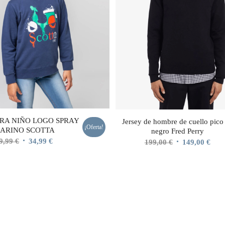
RA NIÑO LOGO SPRAY
Jersey de hombre de cuello pico
¡Oferta!
ARINO SCOTTA
negro Fred Perry
El
El
9,99
€
34,99
€
El
El
199,00
€
149,00
€
precio
precio
precio
prec
original
actual
original
actu
era:
es:
era:
es:
49,99 €.
34,99 €.
199,00 €.
149,